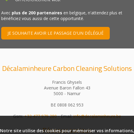
Avec
plus de 200 partenaires
en belgique, n'attendez plus et
bénéficiez vous aussi de cette opportunité.
JE SOUHAITE AVOIR LE PASSAGE D'UN DÉLÉGUÉ
Décalaminheure Carbon Cleaning Solutions
Francis Ghysels
Avenue Baron Fallon 43
5000 - Namur
BE 0808 062 953
Gsm:
+32 477 979 280
- Email:
info@decalaminheure.be
Réseaux sociaux
Notre site utilise des cookies pour mémoriser vos informations,