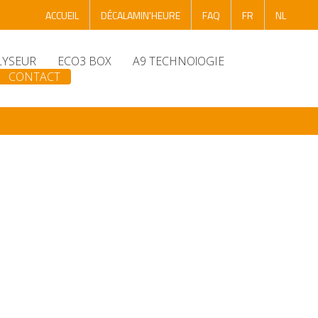
ACCUEIL
DÉCALAMIN'HEURE
FAQ
FR
NL
LYSEUR
ECO3 BOX
A9 TECHNOlOGIE
CONTACT