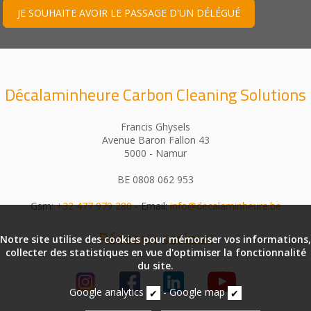
JE SOUHAITE AVOIR LE PASSAGE D'UN DÉLÉGUÉ
Décalaminheure Carbon Cleaning Solutions
Francis Ghysels
Avenue Baron Fallon 43
5000 - Namur
BE 0808 062 953
Gsm:
+32 477 979 280
- Email:
info@decalaminheure.be
Réseaux sociaux
Notre site utilise des cookies pour mémoriser vos informations,
collecter des statistiques en vue d'optimiser la fonctionnalité
du site.
Google analytics
-
Google map