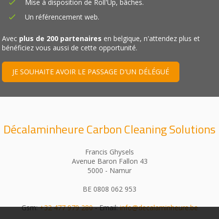
Mise à disposition de Roll'Up, bâches.
Un référencement web.
Avec
plus de 200 partenaires
en belgique, n'attendez plus et
bénéficiez vous aussi de cette opportunité.
JE SOUHAITE AVOIR LE PASSAGE D'UN DÉLÉGUÉ
Décalaminheure Carbon Cleaning Solutions
Francis Ghysels
Avenue Baron Fallon 43
5000 - Namur
BE 0808 062 953
Gsm:
+32 477 979 280
- Email:
info@decalaminheure.be