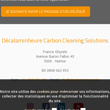
JE SOUHAITE AVOIR LE PASSAGE D'UN DÉLÉGUÉ
Décalaminheure Carbon Cleaning Solutions
Francis Ghysels
Avenue Baron Fallon 43
5000 - Namur
BE 0808 062 953
Gsm:
+32 477 979 280
- Email:
info@decalaminheure.be
Réseaux sociaux
Notre site utilise des cookies pour mémoriser vos informations,
collecter des statistiques en vue d'optimiser la fonctionnalité
du site.