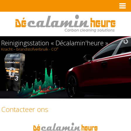
Reinigingsstation « Décalamin'heure »
Kracht – brandstofverbruik - CO²
Contacteer ons