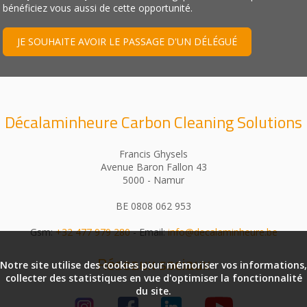
bénéficiez vous aussi de cette opportunité.
JE SOUHAITE AVOIR LE PASSAGE D'UN DÉLÉGUÉ
Décalaminheure Carbon Cleaning Solutions
Francis Ghysels
Avenue Baron Fallon 43
5000 - Namur
BE 0808 062 953
Gsm:
+32 477 979 280
- Email:
info@decalaminheure.be
Réseaux sociaux
Notre site utilise des cookies pour mémoriser vos informations,
collecter des statistiques en vue d'optimiser la fonctionnalité
du site.