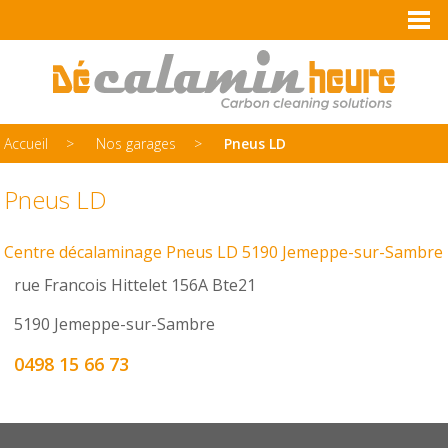
Accueil
Nos garages
Pneus LD
Pneus LD
Centre décalaminage Pneus LD 5190 Jemeppe-sur-Sambre
rue Francois Hittelet 156A Bte21
5190 Jemeppe-sur-Sambre
0498 15 66 73